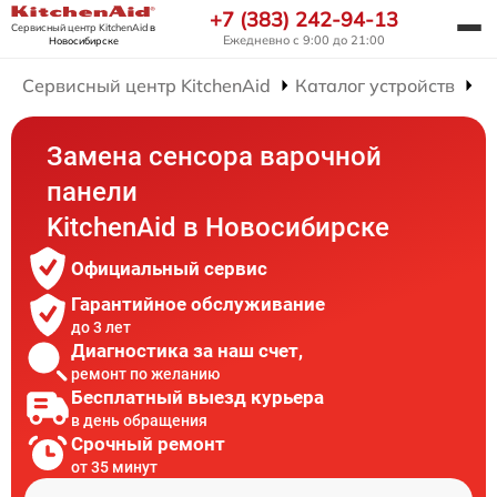
+7 (383) 242-94-13
Сервисный центр KitchenAid
в
Ежедневно с 9:00 до 21:00
Новосибирске
Сервисный центр KitchenAid
Каталог устройств
Р
Замена сенсора варочной
панели
KitchenAid в Новосибирске
Официальный сервис
Гарантийное обслуживание
до 3 лет
Диагностика за наш счет,
ремонт по желанию
Бесплатный выезд курьера
в день обращения
Срочный ремонт
от 35 минут