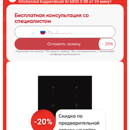
KitchenAid Kuppersbush KI 6800.0 SR от 35 минут
Бесплатная консультация со
специалистом
Оставить заявку
Нажимая на кнопку "Оставить заявку" Вы соглашаетесь c
политикой
конфиденциальности
Скидка по
-20%
предварительной
записи на сайте