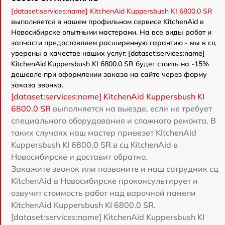
[dataset:services:name] KitchenAid Kuppersbush KI 6800.0 SR
выполняется в нашем профильном сервисе KitchenAid в
Новосибирске опытными мастерами. На все виды работ и
запчасти предоставляем расширенную гарантию - мы в сц
уверены в качестве наших услуг. [dataset:services:name]
KitchenAid Kuppersbush KI 6800.0 SR будет стоить на -15%
дешевле при оформлении заказа на сайте через форму
заказа звонка.
[dataset:services:name] KitchenAid Kuppersbush KI
6800.0 SR
выполняется на выезде, если не требует
специального оборудования и сложного ремонта. В
таких случаях наш мастер привезет KitchenAid
Kuppersbush KI 6800.0 SR в сц KitchenAid в
Новосибирске и доставит обратно.
Закажите звонок или позвоните и наш сотрудник сц
KitchenAid в Новосибирске проконсультирует и
озвучит стоимость работ над варочной панели
KitchenAid Kuppersbush KI 6800.0 SR.
[dataset:services:name] KitchenAid Kuppersbush KI