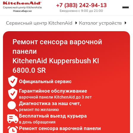
+7 (383) 242-94-13
Сервисный центр KitchenAid
в
Ежедневно с 9:00 до 21:00
Новосибирске
Сервисный центр KitchenAid
Каталог устройств
Р
Ремонт сенсора варочной
панели
KitchenAid Kuppersbush KI
6800.0 SR
Официальный сервис
Гарантийное обслуживание
варочной панели KitchenAid до 3 лет
Диагностика за наш счет,
ремонт по желанию
Бесплатный выезд курьера
в день обращения
Ремонт сенсора варочной панели