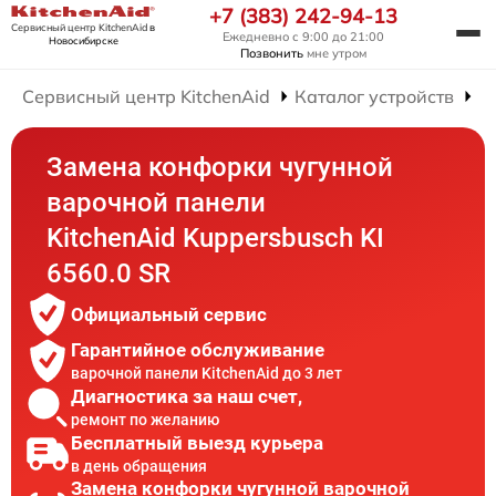
+7 (383) 242-94-13
Сервисный центр KitchenAid
в
Ежедневно с 9:00 до 21:00
Новосибирске
Позвонить
мне утром
Сервисный центр KitchenAid
Каталог устройств
Р
Замена конфорки чугунной
варочной панели
KitchenAid Kuppersbusch KI
6560.0 SR
Официальный сервис
Гарантийное обслуживание
варочной панели KitchenAid до 3 лет
Диагностика за наш счет,
ремонт по желанию
Бесплатный выезд курьера
в день обращения
Замена конфорки чугунной варочной