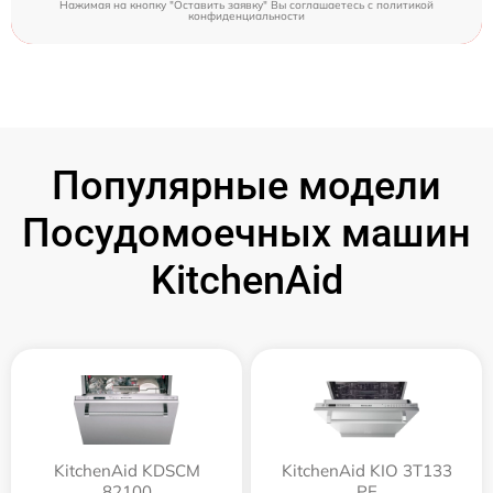
Нажимая на кнопку "Оставить заявку" Вы соглашаетесь c
политикой
конфиденциальности
Популярные модели
Посудомоечных машин
KitchenAid
KitchenAid KDSCM
KitchenAid KIO 3T133
82100
PE