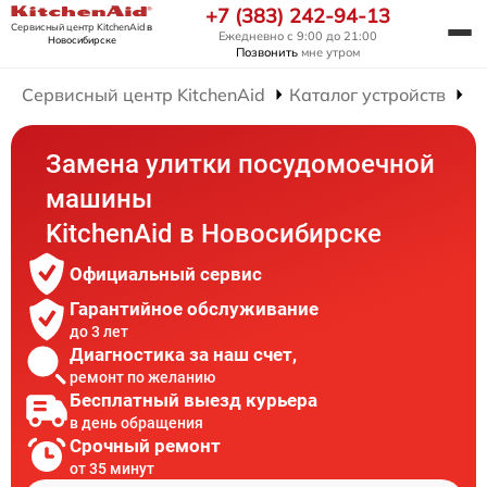
+7 (383) 242-94-13
Сервисный центр KitchenAid
в
Ежедневно с 9:00 до 21:00
Новосибирске
Позвонить
мне утром
Сервисный центр KitchenAid
Каталог устройств
Р
Замена улитки посудомоечной
машины
KitchenAid в Новосибирске
Официальный сервис
Гарантийное обслуживание
до 3 лет
Диагностика за наш счет,
ремонт по желанию
Бесплатный выезд курьера
в день обращения
Срочный ремонт
от 35 минут