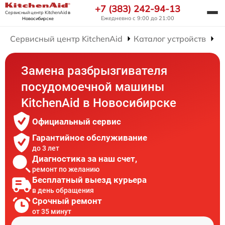
+7 (383) 242-94-13
Сервисный центр KitchenAid
в
Ежедневно с 9:00 до 21:00
Новосибирске
Сервисный центр KitchenAid
Каталог устройств
Р
Замена разбрызгивателя
посудомоечной машины
KitchenAid в Новосибирске
Официальный сервис
Гарантийное обслуживание
до 3 лет
Диагностика за наш счет,
ремонт по желанию
Бесплатный выезд курьера
в день обращения
Срочный ремонт
от 35 минут