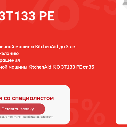
 3T133 PE
ечной машины KitchenAid до 3 лет
 желанию
бращения
чной машины
KitchenAid KIO 3T133 PE от 35
я со специалистом
Оставить заявку
есь c
политикой конфиденциальности