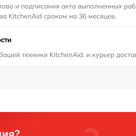
готово и подписания акта выполненных р
а KitchenAid сроком на 36 месяцев.
сти
шей техники KitchenAid, и курьер достав
ция?