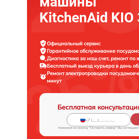
машины
KitchenAid KIO
Официальный сервис
Гарантийное обслуживание
посудомо
Диагностика за наш счет,
ремонт по
Бесплатный выезд курьера
в день о
Ремонт электропроводки посудомое
минут
Бесплатная консультаци
Нажимая на кнопку "Оставить заявку" Вы соглашает