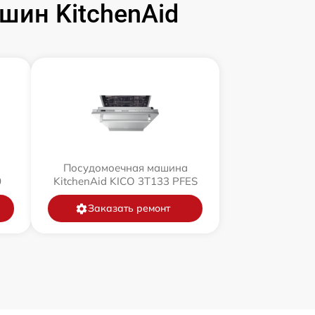
ин KitchenAid
Посудомоечная машина
0
KitchenAid KICO 3T133 PFES
Заказать ремонт