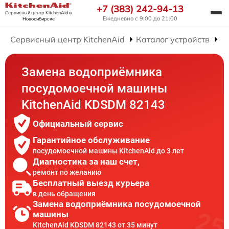
+7 (383) 242-94-13
Сервисный центр KitchenAid
в
Ежедневно с 9:00 до 21:00
Новосибирске
Сервисный центр KitchenAid
Каталог устройств
Р
Замена водоприёмника
посудомоечной машины
KitchenAid KDSDM 82143
Официальный сервис
Гарантийное обслуживание
посудомоечной машины KitchenAid до 3 лет
Диагностика за наш счет,
ремонт по желанию
Бесплатный выезд курьера
в день обращения
Замена водоприёмника посудомоечной
машины
KitchenAid KDSDM 82143 от 35 минут