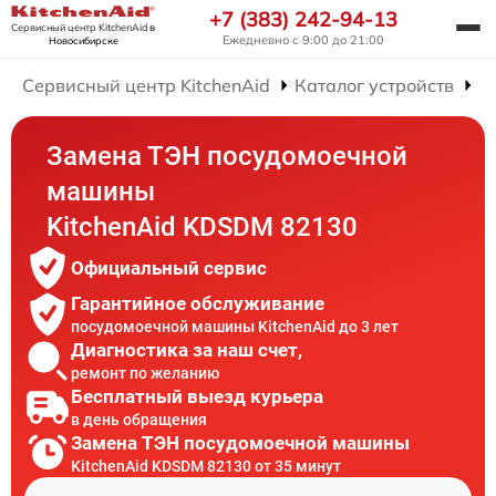
+7 (383) 242-94-13
Сервисный центр KitchenAid
в
Ежедневно с 9:00 до 21:00
Новосибирске
Сервисный центр KitchenAid
Каталог устройств
Р
Замена ТЭН посудомоечной
машины
KitchenAid KDSDM 82130
Официальный сервис
Гарантийное обслуживание
посудомоечной машины KitchenAid до 3 лет
Диагностика за наш счет,
ремонт по желанию
Бесплатный выезд курьера
в день обращения
Замена ТЭН посудомоечной машины
KitchenAid KDSDM 82130 от 35 минут