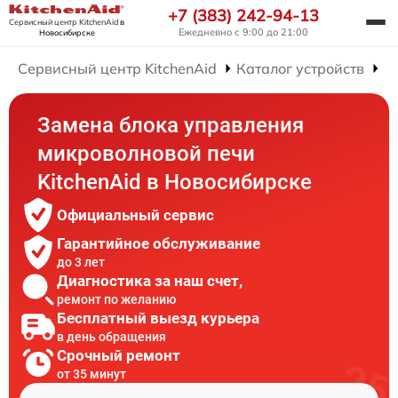
+7 (383) 242-94-13
Сервисный центр KitchenAid
в
Ежедневно с 9:00 до 21:00
Новосибирске
Сервисный центр KitchenAid
Каталог устройств
Р
Замена блока управления
микроволновой печи
KitchenAid в Новосибирске
Официальный сервис
Гарантийное обслуживание
до 3 лет
Диагностика за наш счет,
ремонт по желанию
Бесплатный выезд курьера
в день обращения
Срочный ремонт
от 35 минут