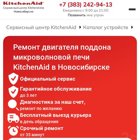
+7 (383) 242-94-13
Сервисный центр KitchenAid
в
Ежедневно с 9:00 до 21:00
Новосибирске
Позвонить
мне утром
Сервисный центр KitchenAid
Каталог устройств
Р
Ремонт двигателя поддона
микроволновой печи
KitchenAid в Новосибирске
Официальный сервис
Гарантийное обслуживание
до 3 лет
Диагностика за наш счет,
ремонт по желанию
Бесплатный выезд курьера
в день обращения
Срочный ремонт
от 35 минут