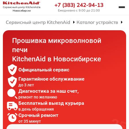
+7 (383) 242-94-13
Сервисный центр KitchenAid
в
Ежедневно с 9:00 до 21:00
Новосибирске
Сервисный центр KitchenAid
Каталог устройств
Р
Прошивка микроволновой
печи
KitchenAid в Новосибирске
Официальный сервис
Гарантийное обслуживание
до 3 лет
Диагностика за наш счет,
ремонт по желанию
Бесплатный выезд курьера
в день обращения
Срочный ремонт
от 35 минут