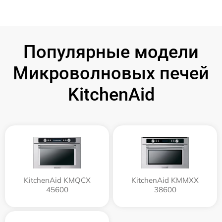
Популярные модели
Микроволновых печей
KitchenAid
KitchenAid KMQCX
KitchenAid KMMXX
45600
38600