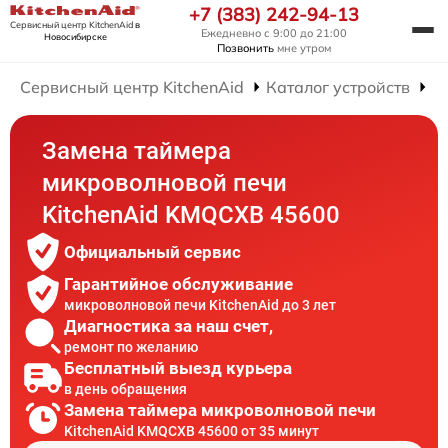
+7 (383) 242-94-13
Сервисный центр KitchenAid
в
Ежедневно с 9:00 до 21:00
Новосибирске
Позвонить
мне утром
Сервисный центр KitchenAid
Каталог устройств
Р
Замена таймера
микроволновой печи
KitchenAid KMQCXB 45600
Официальный сервис
Гарантийное обслуживание
микроволновой печи KitchenAid до 3 лет
Диагностика за наш счет,
ремонт по желанию
Бесплатный выезд курьера
в день обращения
Замена таймера микроволновой печи
KitchenAid KMQCXB 45600 от 35 минут