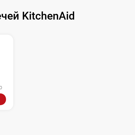
ей KitchenAid
0