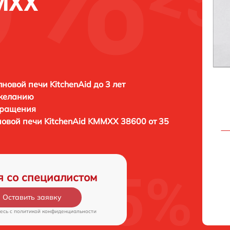
MMXX
новой печи KitchenAid до 3 лет
 желанию
бращения
новой печи
KitchenAid KMMXX 38600 от 35
я со специалистом
Оставить заявку
есь c
политикой конфиденциальности