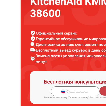
KitchenAid K
38600
Официальный сервис
Гарантийное обслуживание
микровол
Диагностика за наш счет,
ремонт по
Бесплатный выезд курьера
в день о
Замена платы управления микровол
минут
Бесплатная консультаци
Нажимая на кнопку "Оставить заявку" Вы соглашает