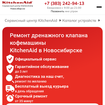
+7 (383) 242-94-13
Сервисный центр KitchenAid
в
Ежедневно с 9:00 до 21:00
Новосибирске
Позвонить
мне утром
Сервисный центр KitchenAid
Каталог устройств
Р
Ремонт дренажного клапана
кофемашины
KitchenAid в Новосибирске
Официальный сервис
Гарантийное обслуживание
до 3 лет
Диагностика за наш счет,
ремонт по желанию
Бесплатный выезд курьера
в день обращения
Срочный ремонт
от 35 минут