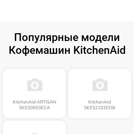
Популярные модели
Кофемашин KitchenAid
KitchenAid ARTISAN
KitchenAid
5KES0503ECA
5KES2102EOB