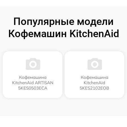
Популярные модели
Кофемашин KitchenAid
Кофемашина
Кофемашина
KitchenAid ARTISAN
KitchenAid
5KES0503ECA
5KES2102EOB