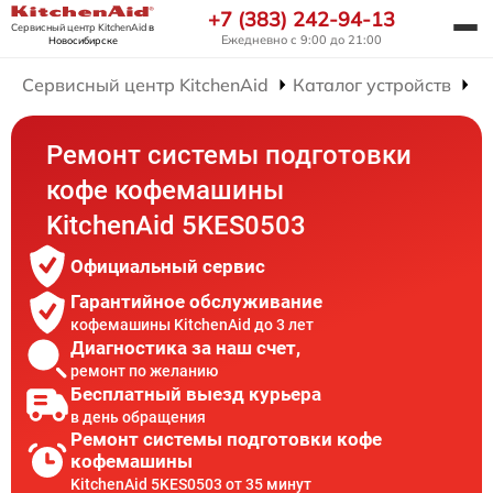
+7 (383) 242-94-13
Сервисный центр KitchenAid
в
Ежедневно с 9:00 до 21:00
Новосибирске
Сервисный центр KitchenAid
Каталог устройств
Р
Ремонт системы подготовки
кофе кофемашины
KitchenAid 5KES0503
Официальный сервис
Гарантийное обслуживание
кофемашины KitchenAid до 3 лет
Диагностика за наш счет,
ремонт по желанию
Бесплатный выезд курьера
в день обращения
Ремонт системы подготовки кофе
кофемашины
KitchenAid 5KES0503 от 35 минут