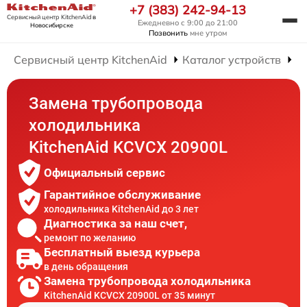
+7 (383) 242-94-13
Сервисный центр KitchenAid
в
Ежедневно с 9:00 до 21:00
Новосибирске
Позвонить
мне утром
Сервисный центр KitchenAid
Каталог устройств
Р
Замена трубопровода
холодильника
KitchenAid KCVCX 20900L
Официальный сервис
Гарантийное обслуживание
холодильника KitchenAid до 3 лет
Диагностика за наш счет,
ремонт по желанию
Бесплатный выезд курьера
в день обращения
Замена трубопровода холодильника
KitchenAid KCVCX 20900L от 35 минут