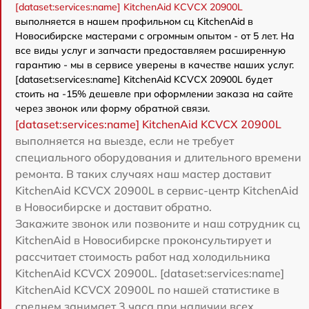
[dataset:services:name] KitchenAid KCVCX 20900L
выполняется в нашем профильном сц KitchenAid в
Новосибирске мастерами с огромным опытом - от 5 лет. На
все виды услуг и запчасти предоставляем расширенную
гарантию - мы в сервисе уверены в качестве наших услуг.
[dataset:services:name] KitchenAid KCVCX 20900L будет
стоить на -15% дешевле при оформлении заказа на сайте
через звонок или форму обратной связи.
[dataset:services:name] KitchenAid KCVCX 20900L
выполняется на выезде, если не требует
специального оборудования и длительного времени
ремонта. В таких случаях наш мастер доставит
KitchenAid KCVCX 20900L в сервис-центр KitchenAid
в Новосибирске и доставит обратно.
Закажите звонок или позвоните и наш сотрудник сц
KitchenAid в Новосибирске проконсультирует и
рассчитает стоимость работ над холодильника
KitchenAid KCVCX 20900L. [dataset:services:name]
KitchenAid KCVCX 20900L по нашей статистике в
среднем занимает 3 часа при наличии всех