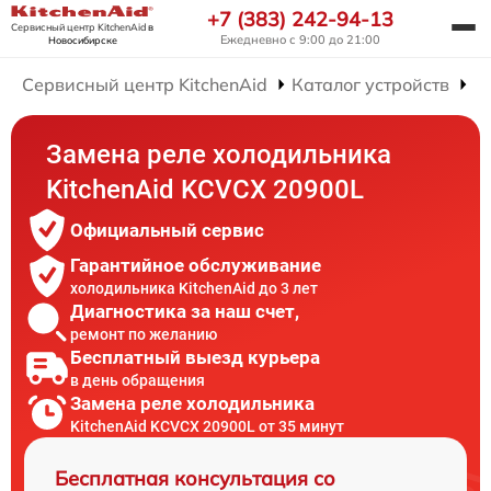
+7 (383) 242-94-13
Сервисный центр KitchenAid
в
Ежедневно с 9:00 до 21:00
Новосибирске
Сервисный центр KitchenAid
Каталог устройств
Р
Замена реле холодильника
KitchenAid KCVCX 20900L
Официальный сервис
Гарантийное обслуживание
холодильника KitchenAid до 3 лет
Диагностика за наш счет,
ремонт по желанию
Бесплатный выезд курьера
в день обращения
Замена реле холодильника
KitchenAid KCVCX 20900L от 35 минут
Бесплатная консультация со