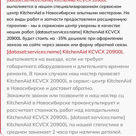
[dataset:services:name] KitchenAid KCVCX 20900L
выполняется в нашем специализированном сервисном
центр KitchenAid в Новосибирске опытными мастерами. На
все виды работ и запчасти предоставляем расширенную
гарантию - мы в сервисном центр уверены в качестве
наших работ. [dataset:services:name] KitchenAid KCVCX
20900L будет стоить на -15% дешевле при оформлении
заказа на сайте через звонок или форму обратной связи.
[dataset:services:name] KitchenAid KCVCX 20900L
выполняется на выезде, если не требует
габаритного оборудования и длительного времени
ремонта. В таких случаях наш мастер привезет
KitchenAid KCVCX 20900L в сервис-центр KitchenAid
в Новосибирске и доставит обратно.
Закажите звонок или позвоните и наш мастер сц
KitchenAid в Новосибирске проконсультирует и
рассчитает стоимость работ над холодильника
KitchenAid KCVCX 20900L. [dataset:services:name]
KitchenAid KCVCX 20900L по нашей статистике в
среднем занимает 2 часа при наличии деталей.