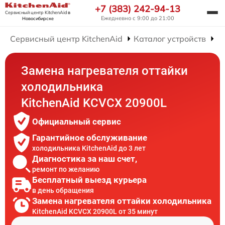
+7 (383) 242-94-13
Сервисный центр KitchenAid
в
Ежедневно с 9:00 до 21:00
Новосибирске
Сервисный центр KitchenAid
Каталог устройств
Р
Замена нагревателя оттайки
холодильника
KitchenAid KCVCX 20900L
Официальный сервис
Гарантийное обслуживание
холодильника KitchenAid до 3 лет
Диагностика за наш счет,
ремонт по желанию
Бесплатный выезд курьера
в день обращения
Замена нагревателя оттайки холодильника
KitchenAid KCVCX 20900L от 35 минут