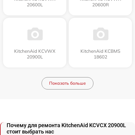
20600L
20600R
KitchenAid KCVWX
KitchenAid KCBMS
20900L
18602
Показать больше
Почему для ремонта KitchenAid KCVCX 20900L
стоит выбрать нас