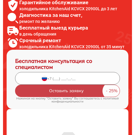
Гарантийное обслуживание
холодильника KitchenAid KCVCX 20900L до 3 лет
Диагностика за наш счет,
ремонт по желанию
Бесплатный выезд курьера
в день обращения
Срочный ремонт
холодильника KitchenAid KCVCX 20900L от 35 минут
Бесплатная консультация со
специалистом
Оставить заявку
Нажимая на кнопку "Оставить заявку" Вы соглашаетесь c
политикой
конфиденциальности