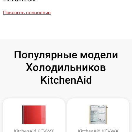
Показать полностью
Популярные модели
Холодильников
KitchenAid
KitchenAid KCVWX
KitchenAid KCVWX