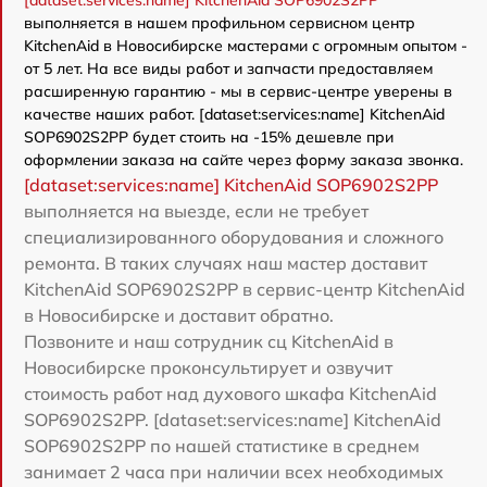
[dataset:services:name] KitchenAid SOP6902S2PP
выполняется в нашем профильном сервисном центр
KitchenAid в Новосибирске мастерами с огромным опытом -
от 5 лет. На все виды работ и запчасти предоставляем
расширенную гарантию - мы в сервис-центре уверены в
качестве наших работ. [dataset:services:name] KitchenAid
SOP6902S2PP будет стоить на -15% дешевле при
оформлении заказа на сайте через форму заказа звонка.
[dataset:services:name] KitchenAid SOP6902S2PP
выполняется на выезде, если не требует
специализированного оборудования и сложного
ремонта. В таких случаях наш мастер доставит
KitchenAid SOP6902S2PP в сервис-центр KitchenAid
в Новосибирске и доставит обратно.
Позвоните и наш сотрудник сц KitchenAid в
Новосибирске проконсультирует и озвучит
стоимость работ над духового шкафа KitchenAid
SOP6902S2PP. [dataset:services:name] KitchenAid
SOP6902S2PP по нашей статистике в среднем
занимает 2 часа при наличии всех необходимых