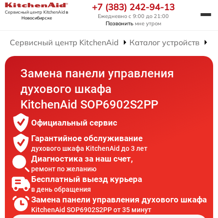
+7 (383) 242-94-13
Сервисный центр KitchenAid
в
Ежедневно с 9:00 до 21:00
Новосибирске
Позвонить
мне утром
Сервисный центр KitchenAid
Каталог устройств
Р
Замена панели управления
духового шкафа
KitchenAid SOP6902S2PP
Официальный сервис
Гарантийное обслуживание
духового шкафа KitchenAid до 3 лет
Диагностика за наш счет,
ремонт по желанию
Бесплатный выезд курьера
в день обращения
Замена панели управления духового шкафа
KitchenAid SOP6902S2PP от 35 минут