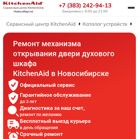
+7 (383) 242-94-13
Сервисный центр KitchenAid
в
Ежедневно с 9:00 до 21:00
Новосибирске
Сервисный центр KitchenAid
Каталог устройств
Р
Ремонт механизма
открывания двери духового
шкафа
KitchenAid в Новосибирске
Официальный сервис
Гарантийное обслуживание
до 3 лет
Диагностика за наш счет,
ремонт по желанию
Бесплатный выезд курьера
в день обращения
Срочный ремонт