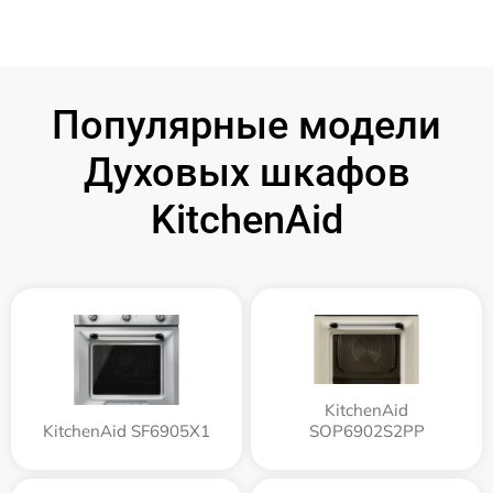
Популярные модели
Духовых шкафов
KitchenAid
KitchenAid
KitchenAid SF6905X1
SOP6902S2PP