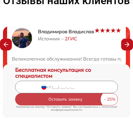
Отзывы наших клиентов
Владимиров Владислав
Нужна консультация?
Источник –
2ГИС
Закажите бесплатную консультацию
Великолепное обслуживание! Всегда готовы прокон
Бесплатная консультация со
специалистом
Оставить заявку
Нажимая на кнопку "Оставить заявку" Вы соглашаетесь c
политикой
конфиденциальности